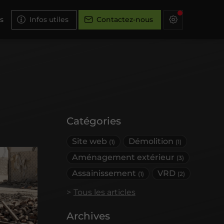
s
Infos utiles
Contactez-nous
Catégories
Site web
Démolition
(1)
(1)
Aménagement extérieur
(3)
Assainissement
VRD
(1)
(2)
Tous les articles
Archives