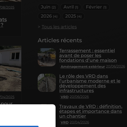
Juin
Avril
Février
/08/2025
(2)
(1)
(1)
2026
2025
(4)
(4)
ats
 ?
Tous les articles
Articles récents
Terrassement : essentiel
avant de poser les
fondations d’une maison
20/06/2026
Aménagement extérieur
Le rôle des VRD dans
l’urbanisme moderne et le
développement des
infrastructures
20/06/2026
7/04/2025
VRD
 pour
Travaux de VRD : définition,
étapes et importance dans
un chantier
20/04/2026
VRD