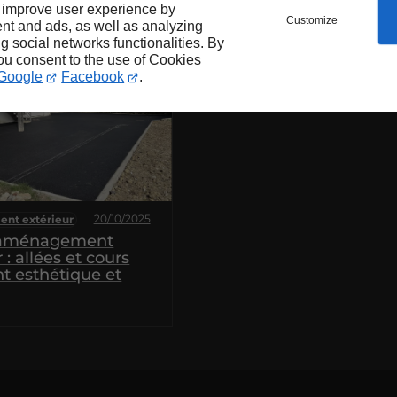
 improve user experience by
Customize
nt and ads, as well as analyzing
ng social networks functionalities. By
you consent to the use of Cookies
Google
Facebook
.
20/10/2025
nt extérieur
’aménagement
 : allées et cours
nt esthétique et