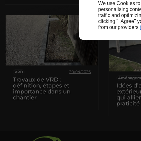
We use Cookies to
personalising conte
traffic and optimizi
clicking "I Agree" 
from our providers
20/04/2026
VRD
Aménageme
Travaux de VRD :
définition, étapes et
Idées d
importance dans un
extérieur
chantier
qui allie
praticité