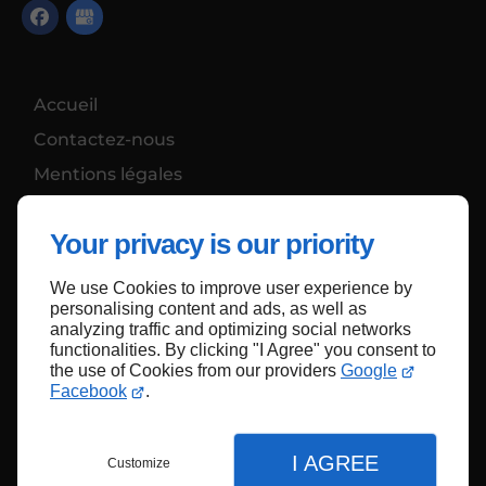
Accueil
Contactez-nous
Mentions légales
Plan du site
Your privacy is our priority
We use Cookies to improve user experience by
Haut de page
personalising content and ads, as well as
analyzing traffic and optimizing social networks
functionalities. By clicking "I Agree" you consent to
the use of Cookies from our providers
Google
Facebook
.
I AGREE
Customize